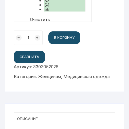
52
54
56
Очистить
Количество
В КОРЗИНУ
товара
Костюм
медицинский
СРАВНИТЬ
женский
Артикул:
3303052026
Bazic
Категории:
Женщинам
,
Медицинская одежда
ОПИСАНИЕ