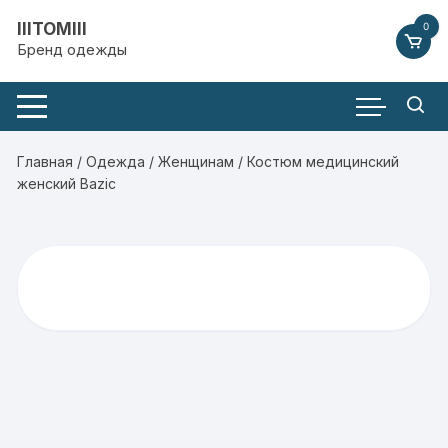
Перейти
IIITOMIII
0
к
Бренд одежды
содержимому
Главная
/
Одежда
/
Женщинам
/ Костюм медицинский
женский Bazic