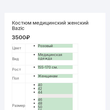
Костюм медицинский женский
Bazic
3500
₽
Розовый
Цвет
Медицинская
одежда
Вид
155-170 см.
Рост
Женщинам
Пол
40
42
44
46
48
Размер
50