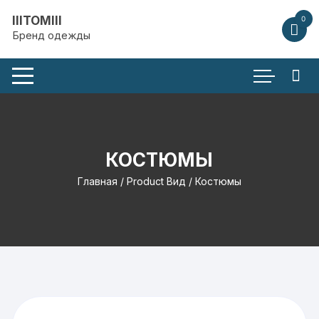
Перейти
IIITOMIII
0
к
Бренд одежды
содержимому
КОСТЮМЫ
Главная
/ Product Вид / Костюмы